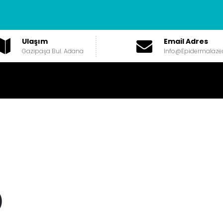
Ulaşım
Email Adres
Gazipaşa Bul. Adana
Info@epidermalaze
)