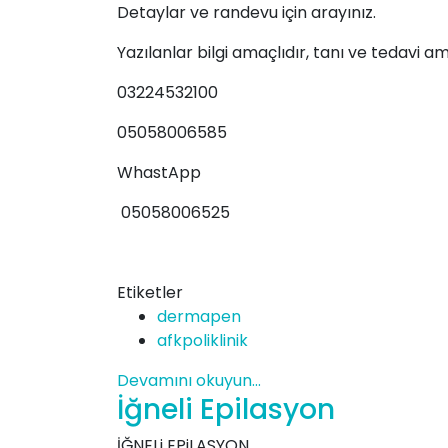
Detaylar ve randevu için arayınız.
Yazılanlar bilgi amaçlıdır, tanı ve tedavi am
03224532100
05058006585
WhastApp
05058006525
Etiketler
dermapen
afkpoliklinik
Devamını okuyun...
İğneli Epilasyon
İĞNELi EPiLASYON