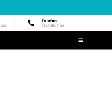
Telefon
r.com
0322 453 21 00