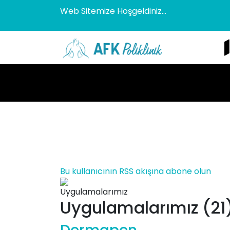
Web Sitemize Hoşgeldiniz...
Bu kullanıcının RSS akışına abone olun
Uygulamalarımız (21