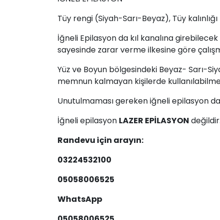
Tüy rengi (Siyah-Sarı-Beyaz), Tüy kalınlığı
İğneli Epilasyon da kıl kanalına girebilecek 
sayesinde zarar verme ilkesine göre çalış
Yüz ve Boyun bölgesindeki Beyaz- Sarı-Siya
memnun kalmayan kişilerde kullanılabilme
Unutulmaması gereken iğneli epilasyon d
İğneli epilasyon
LAZER EPİLASYON
değildir
Randevu için arayın:
03224532100
05058006525
WhatsApp
05058006525