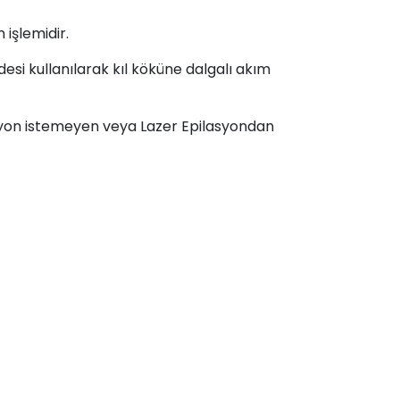
 işlemidir.
vdesi kullanılarak kıl köküne dalgalı akım
lasyon istemeyen veya Lazer Epilasyondan