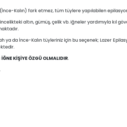
 (İnce-Kalın) fark etmez, tüm tüylere yapılabilen epilasyon
incelikteki altın, gümüş, çelik vb. iğneler yardımıyla kıl gö
maktadır.
h ya da İnce-Kalın tüyleriniz için bu seçenek; Lazer Epi
ktedir.
a
İĞNE KİŞİYE ÖZGÜ OLMALIDIR
.
.