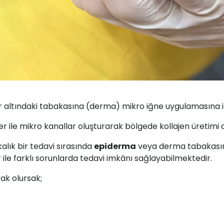
r altındaki tabakasına (derma) mikro iğne uygulamasına 
ler ile mikro kanallar oluşturarak bölgede kollajen üretimi a
alık bir tedavi sırasında
epiderma
veya derma tabakasınd
le farklı sorunlarda tedavi imkânı sağlayabilmektedir.
ak olursak;