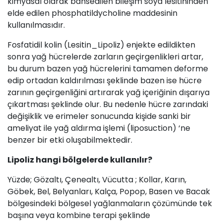
kimyasal olarak bahsedilen bileşim soya lesitininden
elde edilen phosphatildycholine maddesinin
kullanılmasıdır.
Fosfatidil kolin (Lesitin_Lipoliz) enjekte edildikten
sonra yağ hücrelerde zarların geçirgenlikleri artar,
bu durum bazen yağ hücrelerini tamamen deforme
edip ortadan kaldırılması şeklinde bazen ise hücre
zarının geçirgenliğini artırarak yağ içeriğinin dışarıya
çıkartması şeklinde olur. Bu nedenle hücre zarındaki
değişiklik ve erimeler sonucunda kişide sanki bir
ameliyat ile yağ aldırma işlemi (liposuction) ‘ne
benzer bir etki oluşabilmektedir.
Lipoliz hangi bölgelerde kullanılır?
Yüzde; Gözaltı, Çenealtı, Vücutta ; Kollar, Karın,
Göbek, Bel, Belyanları, Kalça, Popop, Basen ve Bacak
bölgesindeki bölgesel yağlanmaların çözümünde tek
başına veya kombine terapi şeklinde