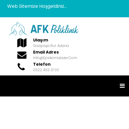
Web Sitemize Hoşgeldiniz...
Ulaşım
Gazipaşa Bul. Adana
Email Adres
Info@epidermalazer.com
Telefon
0322 453 21 00